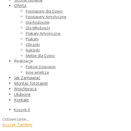
Oferta
Fototapety dla Dzieci
Fototapety Artystyczne
Dla Rodziców
Dla Młodzieży
Plakaty Artystyczne
Plakaty
Obrazki
Naklejki
Meble dla Dzieci
Realizacje
Pokoje Dziecięce
Inne wnętrza
Jak Zamawiać
Montaż fototapet
Współpraca
Ulubione
Kontakt
Koszyk
0
Odświeżanie
…
Koszyk
Zamknij