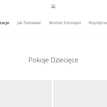
izacje
Jak Zamawiać
Montaż fototapet
Współpra
Pokoje Dziecięce