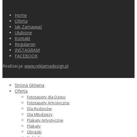
Home
Oferta
Jak Zamawiać
Ulubione
Kontakt
Regulamin
INSTAGRAM
FACEBOOK
Realizacja:
www.reklamadesign.pl
Strona Główna
Oferta
Fototapety dla Dzieci
Fototapety Artystyczne
Dla Rodziców
Dla Młodzieży
Plakaty Artystyczne
Plakaty
Obrazki