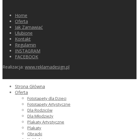
Home
Oferta
Jak Zamawiać
Ulubione
Kontakt
Regulamin
INSTAGRAM
FACEBOOK
Realizacja:
www.reklamadesign.pl
Strona Główna
Oferta
Fototapety dla Dzieci
Fototapety Artystyczne
Dla Rodziców
Dla Młodzieży
Plakaty Artystyczne
Plakaty
Obrazki