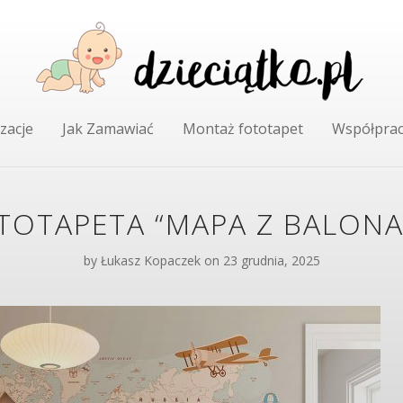
zacje
Jak Zamawiać
Montaż fototapet
Współpra
TOTAPETA “MAPA Z BALONA
by
Łukasz Kopaczek
on 23 grudnia, 2025