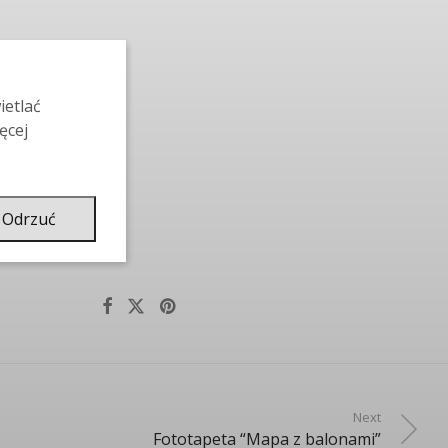
ietlać
ęcej
Odrzuć
Next
Fototapeta “Mapa z balonami”