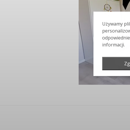
Używamy plik
personalizow
odpowiednie
informacji.
Zg