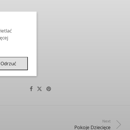
ietlać
ęcej
Odrzuć
Next
Pokoje Dziecięce