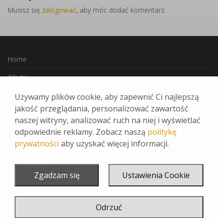
Musisz się
zalogować
, aby móc dodać komentarz.
Home
Oferta
Jak Zamawiać
Używamy plików cookie, aby zapewnić Ci najlepszą
jakość przeglądania, personalizować zawartość
Ulubione
naszej witryny, analizować ruch na niej i wyświetlać
Kontakt
odpowiednie reklamy. Zobacz naszą
politykę
prywatności
aby uzyskać więcej informacji.
Regulamin
INSTAGRAM
Zgadzam się
Ustawienia Cookie
FACEBOOK
Realizacja:
www.reklamadesign.pl
Odrzuć