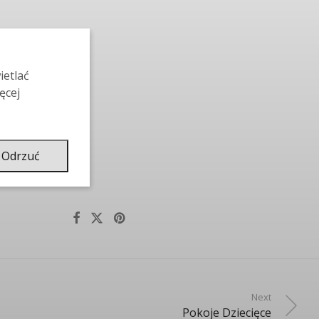
ietlać
ęcej
Odrzuć
Next
Pokoje Dziecięce