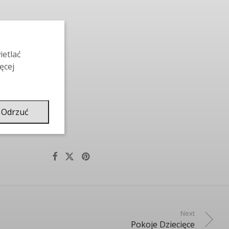
ietlać
ęcej
Odrzuć
Next
Pokoje Dziecięce