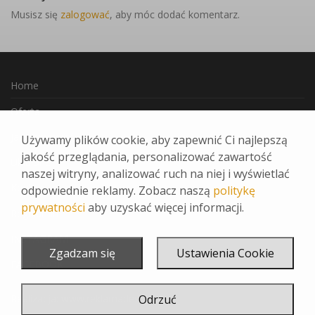
Musisz się
zalogować
, aby móc dodać komentarz.
Home
Oferta
Jak Zamawiać
Używamy plików cookie, aby zapewnić Ci najlepszą
jakość przeglądania, personalizować zawartość
Ulubione
naszej witryny, analizować ruch na niej i wyświetlać
Kontakt
odpowiednie reklamy. Zobacz naszą
politykę
prywatności
aby uzyskać więcej informacji.
Regulamin
INSTAGRAM
Zgadzam się
Ustawienia Cookie
FACEBOOK
Realizacja:
www.reklamadesign.pl
Odrzuć