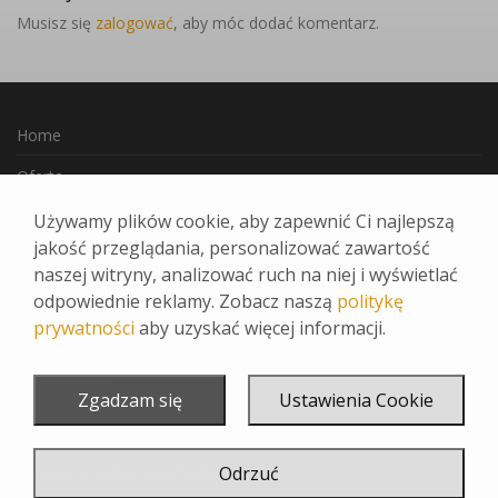
Musisz się
zalogować
, aby móc dodać komentarz.
Home
Oferta
Jak Zamawiać
Używamy plików cookie, aby zapewnić Ci najlepszą
jakość przeglądania, personalizować zawartość
Ulubione
naszej witryny, analizować ruch na niej i wyświetlać
Kontakt
odpowiednie reklamy. Zobacz naszą
politykę
prywatności
aby uzyskać więcej informacji.
Regulamin
INSTAGRAM
Zgadzam się
Ustawienia Cookie
FACEBOOK
Realizacja:
www.reklamadesign.pl
Odrzuć