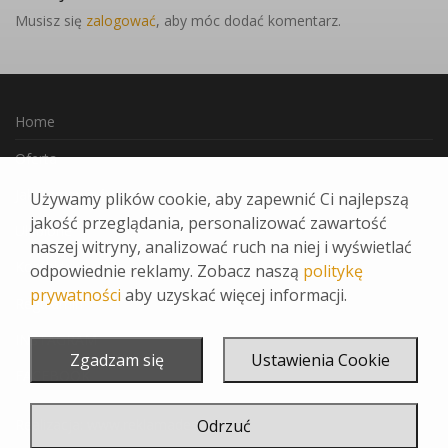
Musisz się
zalogować
, aby móc dodać komentarz.
Home
Oferta
Jak Zamawiać
Używamy plików cookie, aby zapewnić Ci najlepszą
jakość przeglądania, personalizować zawartość
Ulubione
naszej witryny, analizować ruch na niej i wyświetlać
Kontakt
odpowiednie reklamy. Zobacz naszą
politykę
prywatności
aby uzyskać więcej informacji.
Regulamin
INSTAGRAM
Zgadzam się
Ustawienia Cookie
FACEBOOK
Realizacja:
www.reklamadesign.pl
Odrzuć