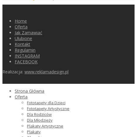
Home
Oferta
Jak Zamawiać
Ulubione
Kontakt
Regulamin
INSTAGRAM
FACEBOOK
Realizacja:
www.reklamadesign.pl
Strona Główna
Oferta
Fototapety dla Dzieci
Fototapety Artystyczne
Dla Rodziców
Dla Młodzieży
Plakaty Artystyczne
Plakaty