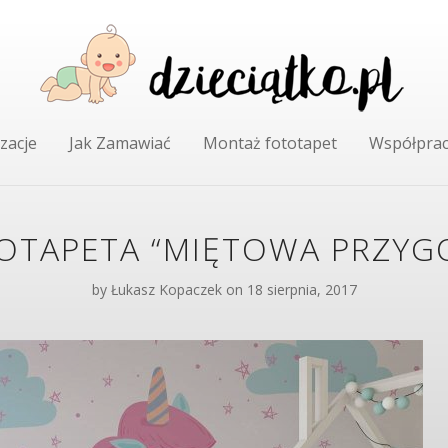
zacje
Jak Zamawiać
Montaż fototapet
Współpra
OTAPETA “MIĘTOWA PRZYG
by
Łukasz Kopaczek
on 18 sierpnia, 2017