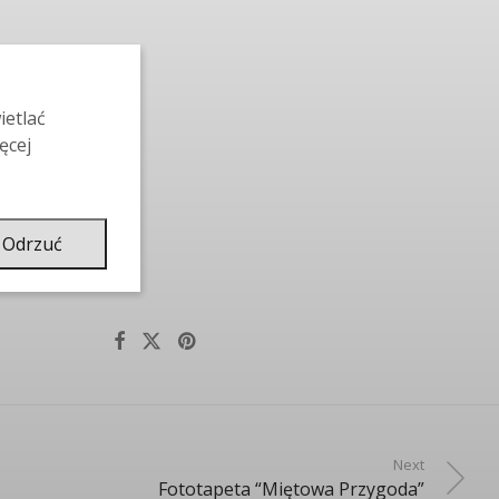
ietlać
ęcej
Odrzuć
Next
Fototapeta “Miętowa Przygoda”