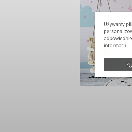
Używamy plik
personalizow
odpowiednie
informacji.
Zg