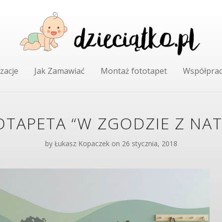
zacje
Jak Zamawiać
Montaż fototapet
Współpra
TAPETA “W ZGODZIE Z NA
by
Łukasz Kopaczek
on 26 stycznia, 2018