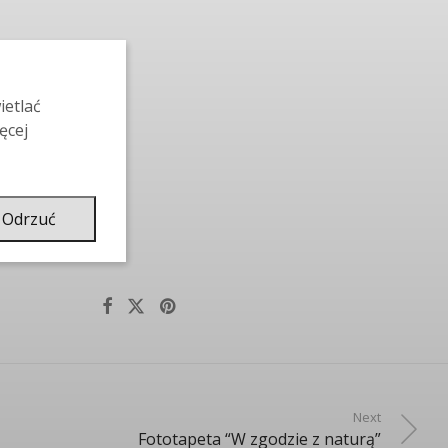
ietlać
ęcej
Odrzuć
Next
Fototapeta “W zgodzie z naturą”