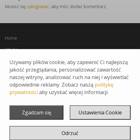
Musisz się
zalogować
, aby móc dodać komentarz.
Home
Oferta
Jak Zamawiać
Używamy plików cookie, aby zapewnić Ci najlepszą
jakość przeglądania, personalizować zawartość
Ulubione
naszej witryny, analizować ruch na niej i wyświetlać
Kontakt
odpowiednie reklamy. Zobacz naszą
politykę
prywatności
aby uzyskać więcej informacji.
Regulamin
INSTAGRAM
Zgadzam się
Ustawienia Cookie
FACEBOOK
Realizacja:
www.reklamadesign.pl
Odrzuć