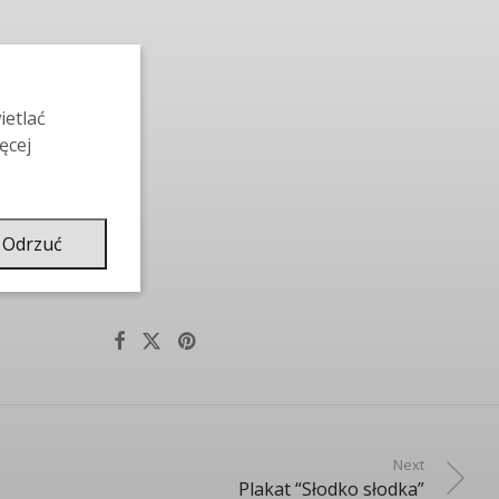
ietlać
ęcej
Odrzuć
Next
Plakat “Słodko słodka”