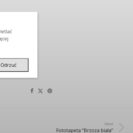
ietlać
ęcej
Odrzuć
Next
Fototapeta “Brzoza biała”