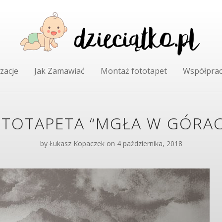
zacje
Jak Zamawiać
Montaż fototapet
Współpra
TOTAPETA “MGŁA W GÓRA
by
Łukasz Kopaczek
on 4 października, 2018