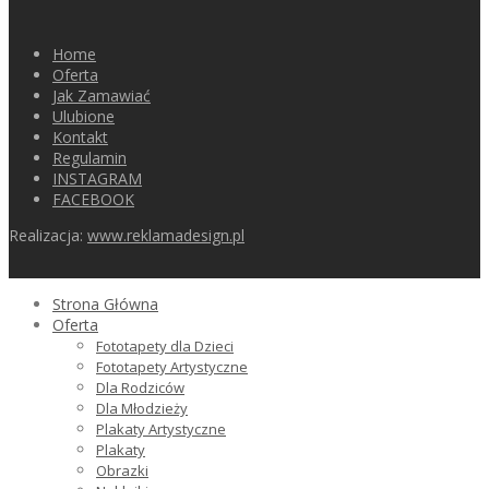
Home
Oferta
Jak Zamawiać
Ulubione
Kontakt
Regulamin
INSTAGRAM
FACEBOOK
Realizacja:
www.reklamadesign.pl
Strona Główna
Oferta
Fototapety dla Dzieci
Fototapety Artystyczne
Dla Rodziców
Dla Młodzieży
Plakaty Artystyczne
Plakaty
Obrazki