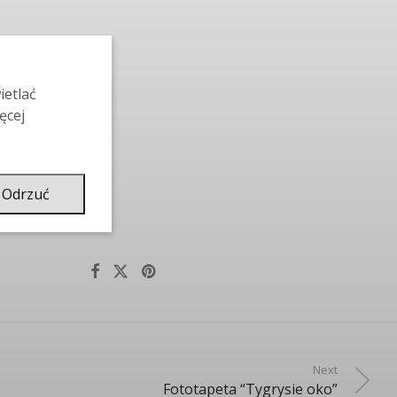
ietlać
ęcej
Odrzuć
Next
Fototapeta “Tygrysie oko”