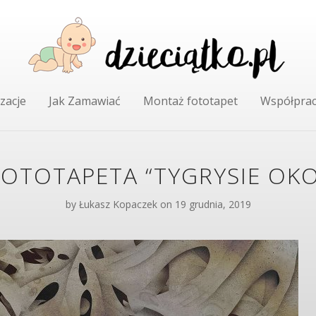
zacje
Jak Zamawiać
Montaż fototapet
Współpra
FOTOTAPETA “TYGRYSIE OKO
by
Łukasz Kopaczek
on 19 grudnia, 2019