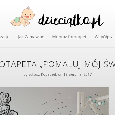
zacje
Jak Zamawiać
Montaż fototapet
Współpra
OTAPETA „POMALUJ MÓJ ŚW
by
Łukasz Kopaczek
on 19 sierpnia, 2017