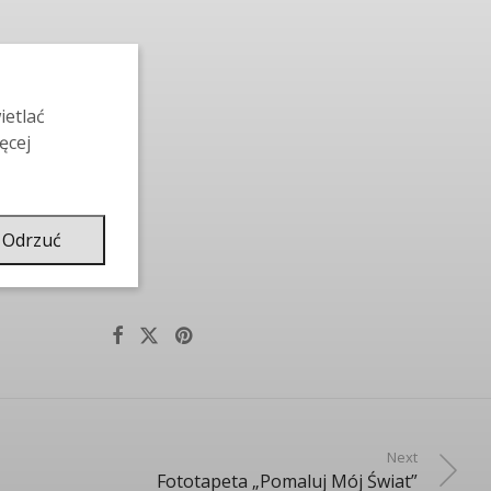
ietlać
ęcej
Odrzuć
Next
Fototapeta „Pomaluj Mój Świat”