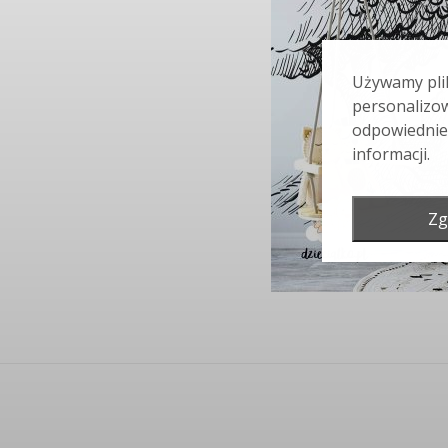
Używamy plik
personalizow
odpowiednie
informacji.
Zg