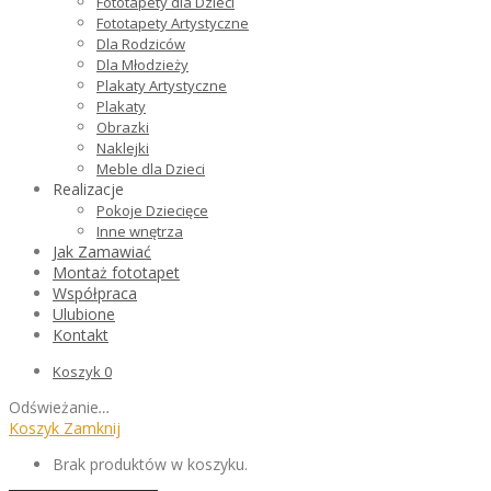
Fototapety dla Dzieci
Fototapety Artystyczne
Dla Rodziców
Dla Młodzieży
Plakaty Artystyczne
Plakaty
Obrazki
Naklejki
Meble dla Dzieci
Realizacje
Pokoje Dziecięce
Inne wnętrza
Jak Zamawiać
Montaż fototapet
Współpraca
Ulubione
Kontakt
Koszyk
0
Odświeżanie
…
Koszyk
Zamknij
Brak produktów w koszyku.