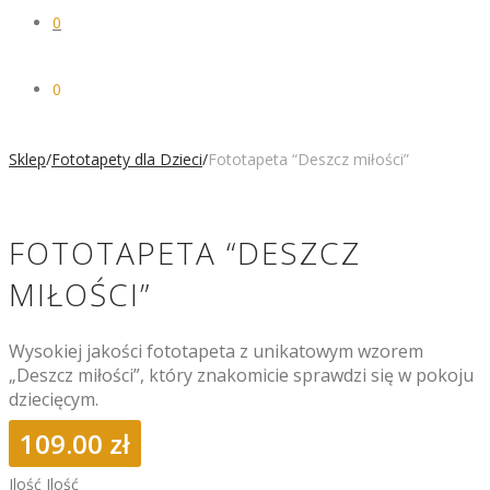
0
0
Sklep
/
Fototapety dla Dzieci
/
Fototapeta “Deszcz miłości”
FOTOTAPETA “DESZCZ
MIŁOŚCI”
Wysokiej jakości fototapeta z unikatowym wzorem
„Deszcz miłości”, który znakomicie sprawdzi się w pokoju
dziecięcym.
109.00
zł
Ilość
Ilość