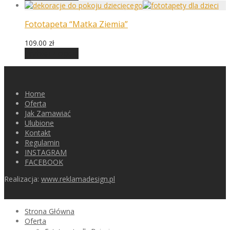
Fototapeta “Matka Ziemia”
109.00
zł
Wybierz opcje
Home
Oferta
Jak Zamawiać
Ulubione
Kontakt
Regulamin
INSTAGRAM
FACEBOOK
Realizacja:
www.reklamadesign.pl
Strona Główna
Oferta