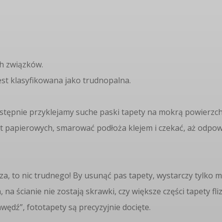
ch związków.
Jest klasyfikowana jako trudnopalna.
następnie przyklejamy suche paski tapety na mokrą powierzch
t papierowych, smarować podłoża klejem i czekać, aż odpowi
za, to nic trudnego! By usunąć pas tapety, wystarczy tylko
na ścianie nie zostają skrawki, czy większe części tapety fli
wędź”, fototapety są precyzyjnie docięte.