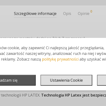
0
Szczegółowe informacje
Opis
Opinie
poprawnego montażu dodaj po 2 lub 3 cm zapasu).
eksowy), Flizelina, Flizelina High Quality, Flizelina z Lamin
ów cookie, aby zapewnić Ci najlepszą jakość przeglądania,
ać zawartość naszej witryny, analizować ruch na niej i wyśw
 reklamy. Zobacz naszą
politykę prywatności
aby uzyskać wi
ochodzie”
adzam się
Ustawienia Cookie
 technologii HP LATEX.
Technologia HP Latex jest bezpiec