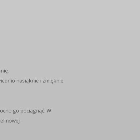
nię.
ednio nasiąknie i zmięknie.
 mocno go pociągnąć. W
zelinowej.