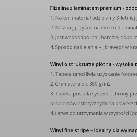
Flizelina z laminatem premium - odp
1. Na ten materiał udzielamy 3-letnie
2. Można ją czyścić na mokro (Laminat
3. Jest wodoodporna i bardziej odpor
4. Sposób naklejania – „krawędź w kra
Winyl o strukturze płótna - wysoka t
1. Tapeta umożliwia uzyskanie fotore
2. Gramatura ok. 350 g/m2.
3. Tapeta posiada system ochrony prz
problemów estetycznych na powierzch
4. Łatwa do utrzymania w czystości (o
Winyl fine stripe – idealny dla wyma