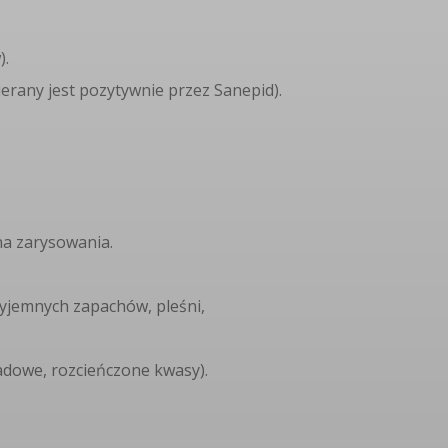
).
ierany jest pozytywnie przez Sanepid).
na zarysowania.
zyjemnych zapachów, pleśni,
sadowe, rozcieńczone kwasy).