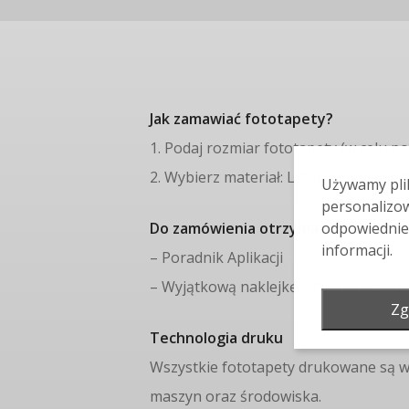
Jak zamawiać fototapety?
1. Podaj rozmiar fototapety (w celu 
2. Wybierz materiał: Lateks (papier lat
Używamy plik
personalizow
Do zamówienia otrzymasz GRATIS:
odpowiednie
informacji.
– Poradnik Aplikacji
– Wyjątkową naklejkę „dziecko w sam
Zg
Technologia druku
Wszystkie fototapety drukowane są w
maszyn oraz środowiska.