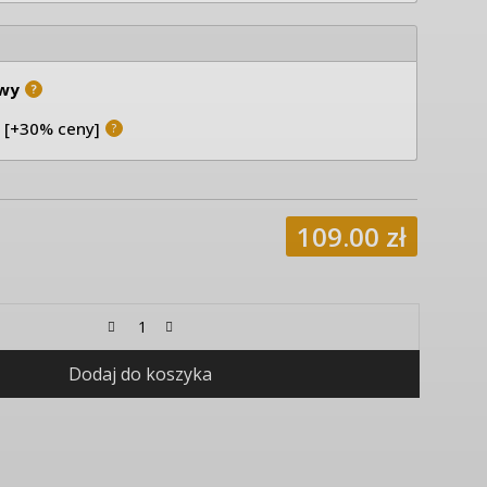
wy
?
 [+30% ceny]
?
109.00
zł
Dodaj do koszyka