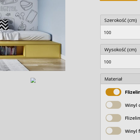
Szerokość (cm)
Wysokość (cm)
Materiał
Flizel
Winyl 
Flizel
Winyl 