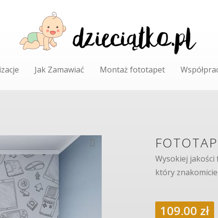
izacje
Jak Zamawiać
Montaż fototapet
Współpra
FOTOTAP
Wysokiej jakości
który znakomicie
109.00
zł