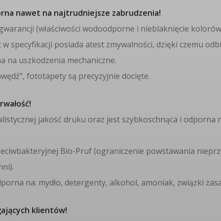
orna nawet na najtrudniejsze zabrudzenia!
j gwarancji (właściwości wodoodporne i nieblaknięcie kolorów
 w specyfikacji posiada atest zmywalności, dzięki czemu odb
na na uszkodzenia mechaniczne.
wędź”, fototapety są precyzyjnie docięte.
rwałość!
alistycznej jakość druku oraz jest szybkoschnąca i odporna 
eciwbakteryjnej Bio-Pruf (ograniczenie powstawania niepr
ni).
dporna na: mydło, detergenty, alkohol, amoniak, związki za
gających klientów!