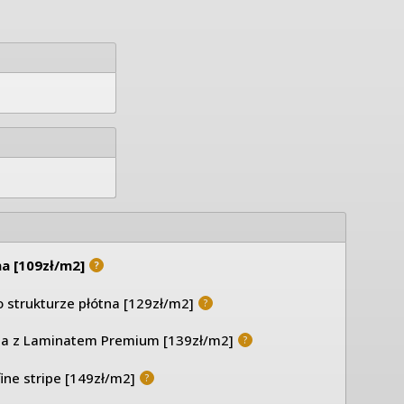
ina [109zł/m2]
?
o strukturze płótna [129zł/m2]
?
ina z Laminatem Premium [139zł/m2]
?
fine stripe [149zł/m2]
?