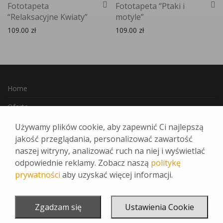
Fototapeta
Fototapeta “Ptaki i
“Relaksacyjne Kwiaty”
motyle”
109.00
zł
109.00
zł
Home
Oferta
Jak Zamawiać
Używamy plików cookie, aby zapewnić Ci najlepszą
jakość przeglądania, personalizować zawartość
Ulubione
naszej witryny, analizować ruch na niej i wyświetlać
Kontakt
odpowiednie reklamy. Zobacz naszą
politykę
prywatności
aby uzyskać więcej informacji.
Regulamin
INSTAGRAM
Zgadzam się
Ustawienia Cookie
FACEBOOK