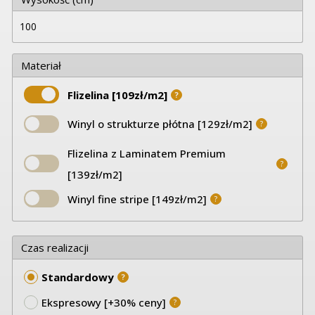
Materiał
Flizelina [109zł/m2]
?
Winyl o strukturze płótna [129zł/m2]
?
Flizelina z Laminatem Premium
?
[139zł/m2]
Winyl fine stripe [149zł/m2]
?
Czas realizacji
Standardowy
?
Ekspresowy [+30% ceny]
?