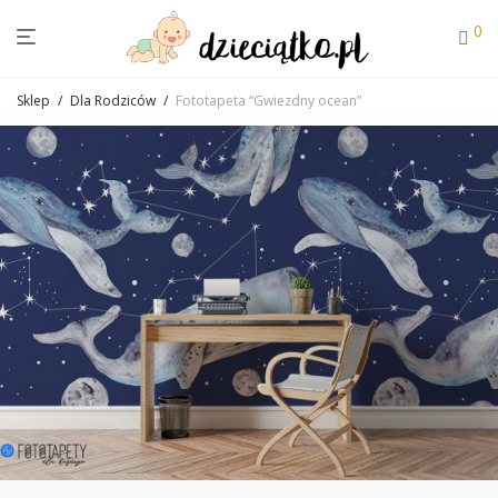
0
Sklep
/
Dla Rodziców
/
Fototapeta “Gwiezdny ocean”