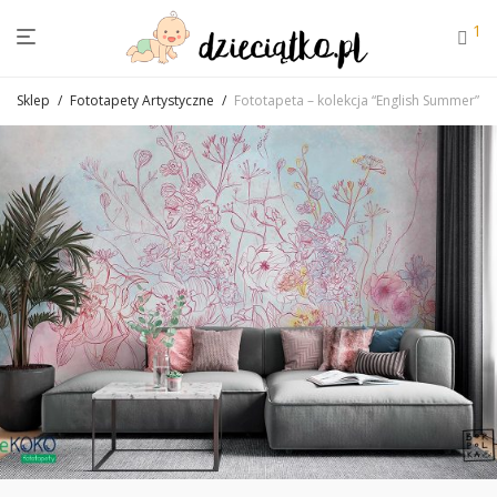
1
Sklep
/
Fototapety Artystyczne
/
Fototapeta – kolekcja “English Summer”