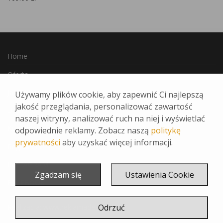
Home
Oferta
Jak Zamawiać
Używamy plików cookie, aby zapewnić Ci najlepszą
jakość przeglądania, personalizować zawartość
Ulubione
naszej witryny, analizować ruch na niej i wyświetlać
Kontakt
odpowiednie reklamy. Zobacz naszą
politykę
prywatności
aby uzyskać więcej informacji.
Regulamin
INSTAGRAM
Zgadzam się
Ustawienia Cookie
FACEBOOK
Odrzuć
Realizacja:
www.reklamadesign.pl