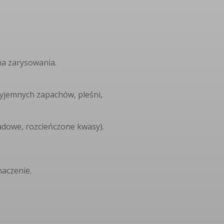
na zarysowania.
zyjemnych zapachów, pleśni,
sadowe, rozcieńczone kwasy).
naczenie.