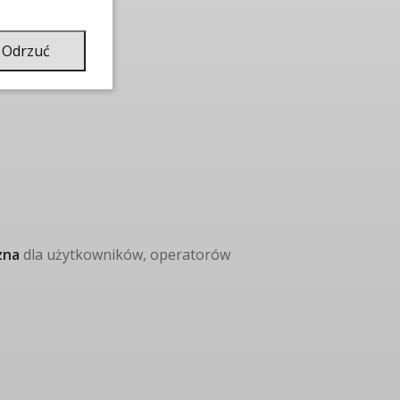
Odrzuć
zna
dla użytkowników, operatorów