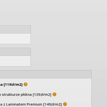
ina [119zł/m2]
?
o strukturze płótna [139zł/m2]
?
ina z Laminatem Premium [149zł/m2]
?