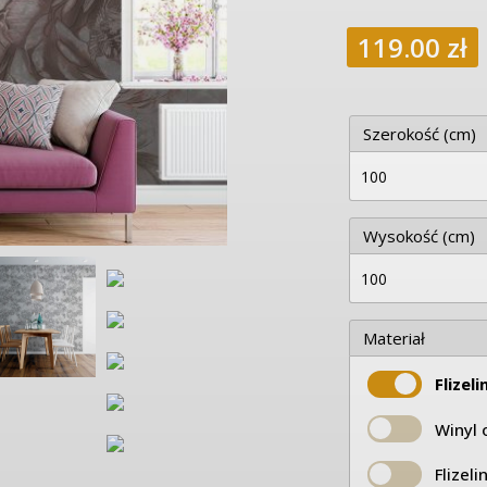
119.00
zł
Szerokość (cm)
Wysokość (cm)
Materiał
Flizel
Winyl 
Flizel