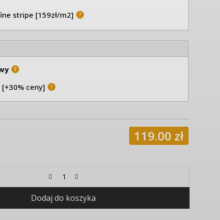
fine stripe [159zł/m2]
?
wy
?
 [+30% ceny]
?
119.00
zł
Dodaj do koszyka