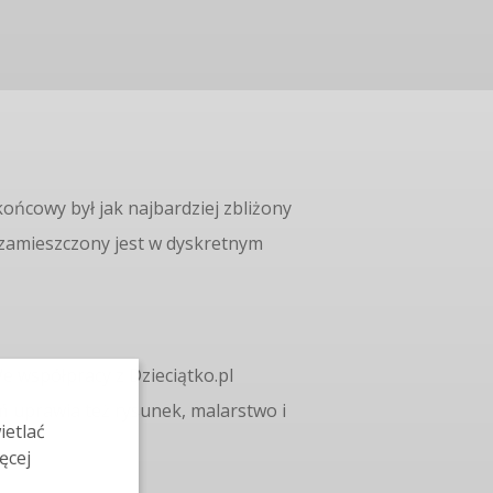
końcowy był jak najbardziej zbliżony
y zamieszczony jest w dyskretnym
 współpracy z Dzieciątko.pl
ń uprawia też rysunek, malarstwo i
ietlać
ęcej