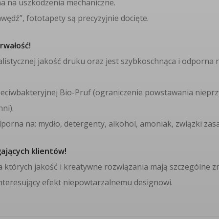
na na uszkodzenia mechaniczne.
wędź”, fototapety są precyzyjnie docięte.
rwałość!
alistycznej jakość druku oraz jest szybkoschnąca i odporna 
eciwbakteryjnej Bio-Pruf (ograniczenie powstawania niepr
ni).
dporna na: mydło, detergenty, alkohol, amoniak, związki za
gających klientów!
a których jakość i kreatywne rozwiązania mają szczególne z
interesujący efekt niepowtarzalnemu designowi.