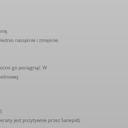
nię.
ednio nasiąknie i zmięknie.
 mocno go pociągnąć. W
zelinowej.
).
ierany jest pozytywnie przez Sanepid).