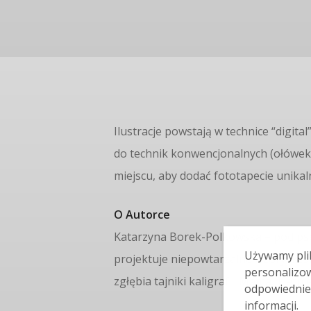
Ilustracje powstają w technice “digita
do technik konwencjonalnych (ołówek,
miejscu, aby dodać fototapecie unikaln
O Autorce
Katarzyna Borek-Polkowska – pod pseu
Używamy plik
projektuje niepowtarzalne wzory, któ
personalizow
zgłębia tajniki kaligrafii. Mama 4 letni
odpowiednie
informacji.