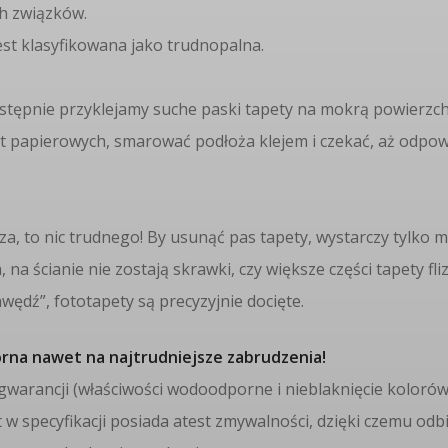
ch związków.
Jest klasyfikowana jako trudnopalna.
następnie przyklejamy suche paski tapety na mokrą powierzch
t papierowych, smarować podłoża klejem i czekać, aż odpowi
za, to nic trudnego! By usunąć pas tapety, wystarczy tylko
na ścianie nie zostają skrawki, czy większe części tapety fli
wędź”, fototapety są precyzyjnie docięte.
orna nawet na najtrudniejsze zabrudzenia!
j gwarancji (właściwości wodoodporne i nieblaknięcie kolorów
 w specyfikacji posiada atest zmywalności, dzięki czemu odb