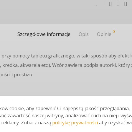
0
Szczegółowe informacje
Opis
Opinie
l” przy pomocy tabletu graficznego, w taki sposób aby efekt 
 kredka, akwarela etc.). Wzór zawiera podpis autorki, któr
ości i prestiżu.
donimem Borpolka zajmuje się między innymi ilustracją. We
ów cookie, aby zapewnić Ci najlepszą jakość przeglądania,
re dostępne są w formie tapet i plakatów. Autorka na codzie
ać zawartość naszej witryny, analizować ruch na niej i wyśw
ego Stasia.
 reklamy. Zobacz naszą
politykę prywatności
aby uzyskać wi