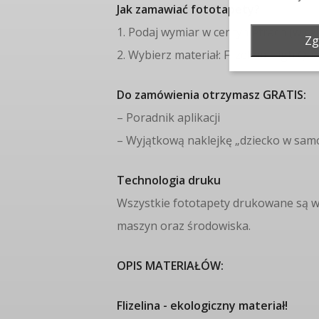
Jak zamawiać fototapety?
1. Podaj wymiar w centymetrach (w c
Zg
2. Wybierz materiał: Flizelina High Qual
Do zamówienia otrzymasz GRATIS:
– Poradnik aplikacji
– Wyjątkową naklejkę „dziecko w sam
Technologia druku
Wszystkie fototapety drukowane są w
maszyn oraz środowiska.
OPIS MATERIAŁÓW:
Flizelina - ekologiczny materiał!