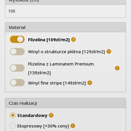
Materiał
Flizelina [109zł/m2]
?
Winyl o strukturze płótna [129zł/m2]
?
Flizelina z Laminatem Premium
?
[139zł/m2]
Winyl fine stripe [149zł/m2]
?
Czas realizacji
Standardowy
?
Ekspresowy [+30% ceny]
?