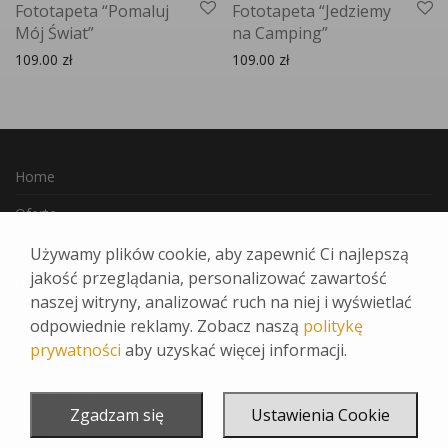
Fototapeta “Pomaluj
Fototapeta “Jedziemy
Mój Świat”
na Camping”
109.00
zł
109.00
zł
Home
Oferta
Jak Zamawiać
Używamy plików cookie, aby zapewnić Ci najlepszą
jakość przeglądania, personalizować zawartość
Ulubione
naszej witryny, analizować ruch na niej i wyświetlać
Kontakt
odpowiednie reklamy. Zobacz naszą
politykę
prywatności
aby uzyskać więcej informacji.
Regulamin
INSTAGRAM
Zgadzam się
Ustawienia Cookie
FACEBOOK