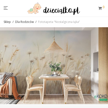
0
Sklep
/
Dla Rodziców
/
Fototapeta “Nostalgiczna łąka”