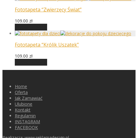
Fototapeta “Zwierzęcy Świat”
109.00
zł
Wybierz opcje
Fototapeta “Królik Uszatek”
109.00
zł
Wybierz opcje
Home
Oferta
Jak Zamawiać
Ulubione
Kontakt
Regulamin
INSTAGRAM
FACEBOOK
Realizacja:
www.reklamadesign.pl