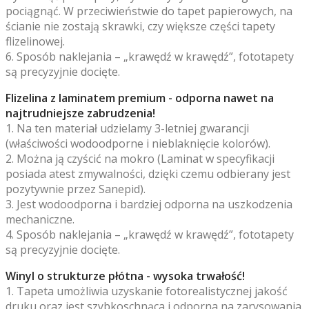
pociągnąć. W przeciwieństwie do tapet papierowych, na
ścianie nie zostają skrawki, czy większe części tapety
flizelinowej.
6. Sposób naklejania – „krawędź w krawędź”, fototapety
są precyzyjnie docięte.
Flizelina z laminatem premium - odporna nawet na
najtrudniejsze zabrudzenia!
1. Na ten materiał udzielamy 3-letniej gwarancji
(właściwości wodoodporne i nieblaknięcie kolorów).
2. Można ją czyścić na mokro (Laminat w specyfikacji
posiada atest zmywalności, dzięki czemu odbierany jest
pozytywnie przez Sanepid).
3. Jest wodoodporna i bardziej odporna na uszkodzenia
mechaniczne.
4. Sposób naklejania – „krawędź w krawędź”, fototapety
są precyzyjnie docięte.
Winyl o strukturze płótna - wysoka trwałość!
1. Tapeta umożliwia uzyskanie fotorealistycznej jakość
druku oraz jest szybkoschnąca i odporna na zarysowania.