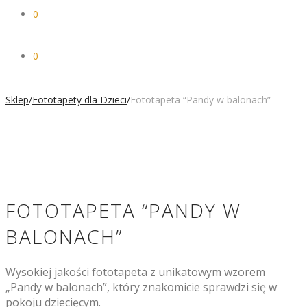
0
0
Sklep
/
Fototapety dla Dzieci
/
Fototapeta “Pandy w balonach”
FOTOTAPETA “PANDY W
BALONACH”
Wysokiej jakości fototapeta z unikatowym wzorem
„Pandy w balonach”, który znakomicie sprawdzi się w
pokoju dziecięcym.