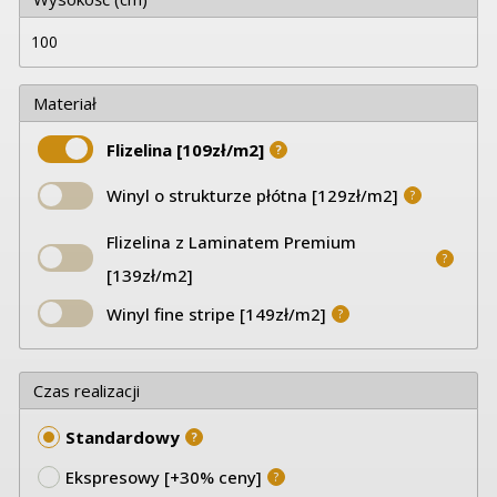
Materiał
Flizelina [109zł/m2]
?
Winyl o strukturze płótna [129zł/m2]
?
Flizelina z Laminatem Premium
?
[139zł/m2]
Winyl fine stripe [149zł/m2]
?
Czas realizacji
Standardowy
?
Ekspresowy [+30% ceny]
?