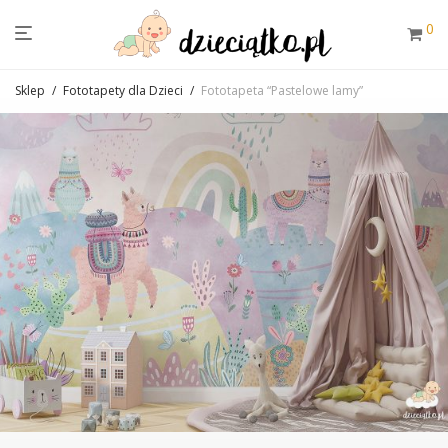
0
Sklep
/
Fototapety dla Dzieci
/
Fototapeta “Pastelowe lamy”