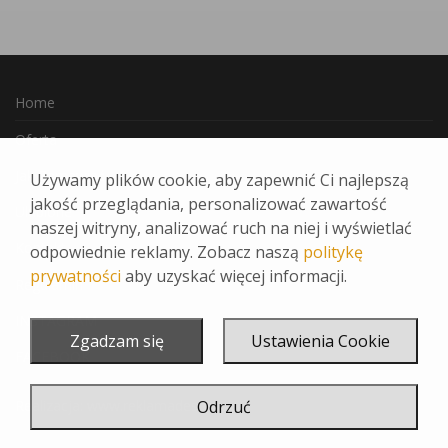
Home
Oferta
Jak Zamawiać
Używamy plików cookie, aby zapewnić Ci najlepszą
jakość przeglądania, personalizować zawartość
Ulubione
naszej witryny, analizować ruch na niej i wyświetlać
Kontakt
odpowiednie reklamy. Zobacz naszą
politykę
prywatności
aby uzyskać więcej informacji.
Regulamin
INSTAGRAM
Zgadzam się
Ustawienia Cookie
FACEBOOK
Odrzuć
Realizacja:
www.reklamadesign.pl