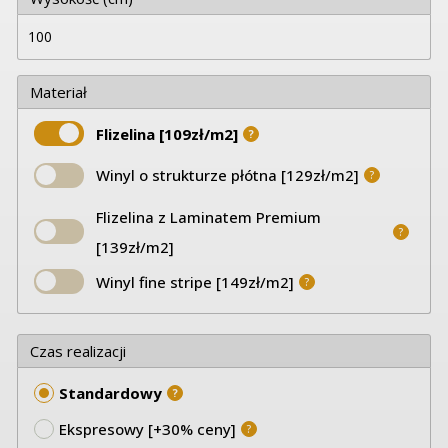
Materiał
Flizelina [109zł/m2]
?
Winyl o strukturze płótna [129zł/m2]
?
Flizelina z Laminatem Premium
?
[139zł/m2]
Winyl fine stripe [149zł/m2]
?
Czas realizacji
Standardowy
?
Ekspresowy [+30% ceny]
?