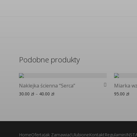
Podobne produkty
Naklejka ścienna “Serca”
Miarka wz
Zakres cen: od 30.00 zł do 40.00 zł
30.00
zł
–
40.00
zł
95.00
zł
Home
Oferta
Jak Zamawiać
Ulubione
Kontakt
Regulamin
INST