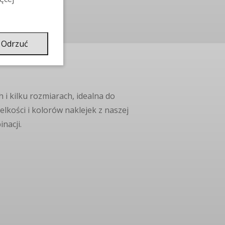
Odrzuć
 i kilku rozmiarach, idealna do
kości i kolorów naklejek z naszej
nacji.