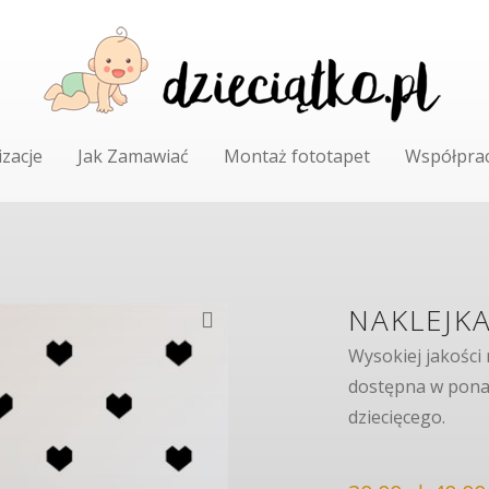
izacje
Jak Zamawiać
Montaż fototapet
Współpra
NAKLEJKA
Wysokiej jakości 
dostępna w ponad
dziecięcego.