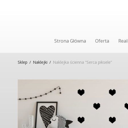
Strona Główna
Oferta
Real
Sklep
/
Naklejki
/
Naklejka ścienna “Serca piksele”