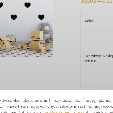
30.00
zł
40.0
–
Zakres
cen:
od
30.00 zł
do
40.00 zł
Kolor
Szerokość Naklejk
arkuszu
Ilość
ów cookie, aby zapewnić Ci najlepszą jakość przeglądania,
ać zawartość naszej witryny, analizować ruch na niej i wyśw
 reklamy. Zobacz naszą
politykę prywatności
aby uzyskać wi