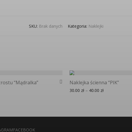
SKU:
Brak danych
Kategoria:
Naklejki
rostu “Mądralka”
Naklejka ścienna “PIK”
Zakres cen: od 
30.00
zł
–
40.00
zł
AGRAM
FACEBOOK