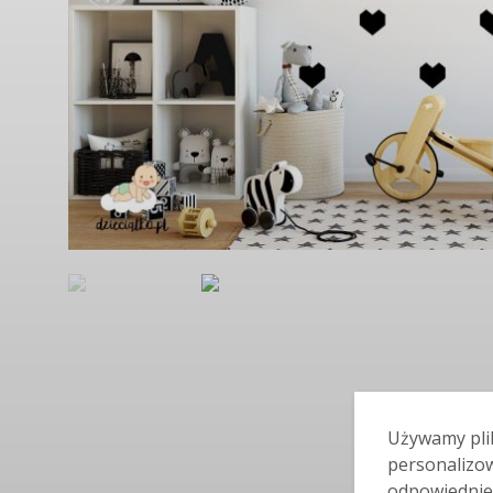
Używamy plik
personalizow
odpowiednie