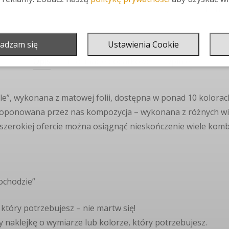
adzam się
Ustawienia Cookie
0
Opis
Informacje dodatkowe
Opinie
ele”, wykonana z matowej folii, dostępna w ponad 10 kolorach
proponowana przez nas kompozycja – wykonana z różnych wiel
szerokiej ofercie można osiągnąć nieskończenie wiele kombi
ochodzie”
, który potrzebujesz – nie martw się!
 naklejkę o wymiarze lub kolorze, który potrzebujesz.