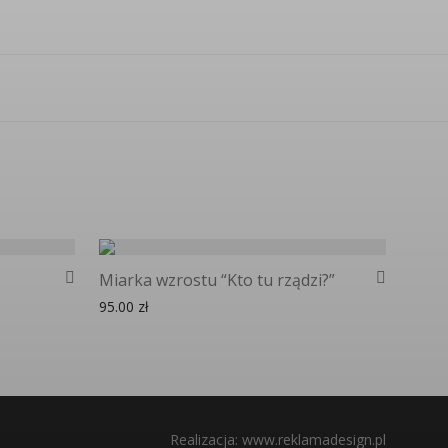
Miarka wzrostu “Kto tu rządzi?”
30.00 zł do 40.00 zł
95.00
zł
Realizacja:
www.reklamadesign.pl