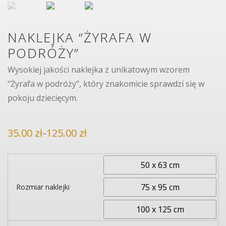
NAKLEJKA “ŻYRAFA W
PODRÓŻY”
Wysokiej jakości naklejka z unikatowym wzorem
“Żyrafa w podróży”, który znakomicie sprawdzi się w
pokoju dziecięcym.
35.00
zł
125.00
zł
–
Zakres
cen:
od
35.00 zł
do
50 x 63 cm
125.00 zł
75 x 95 cm
Rozmiar naklejki
100 x 125 cm