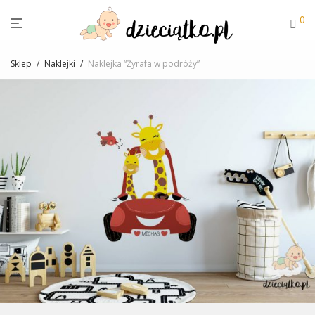
0
Sklep
/
Naklejki
/
Naklejka “Żyrafa w podróży”