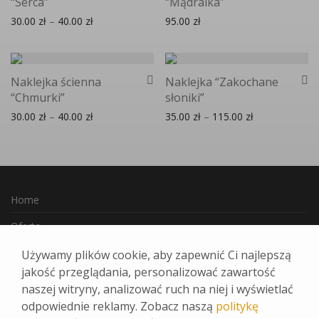
“Serca”
“Mądralka”
Zakres cen: od 30.00 zł do 40.00 zł
30.00
zł
–
40.00
zł
95.00
zł
Naklejka ścienna
Naklejka “Zakochane
“Chmurki”
słoniki”
Zakres cen: od 30.00 zł do 40.00 zł
Zakres cen: od
30.00
zł
–
40.00
zł
35.00
zł
–
115.00
zł
Home
Oferta
Jak Zamawiać
Używamy plików cookie, aby zapewnić Ci najlepszą
jakość przeglądania, personalizować zawartość
Ulubione
naszej witryny, analizować ruch na niej i wyświetlać
Kontakt
odpowiednie reklamy. Zobacz naszą
politykę